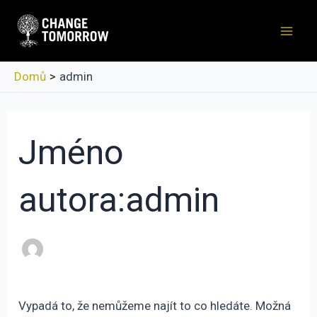
Přeskočit
na
Mai
obsah
Men
Domů
admin
Jméno
autora:admin
Vypadá to, že nemůžeme najít to co hledáte. Možná