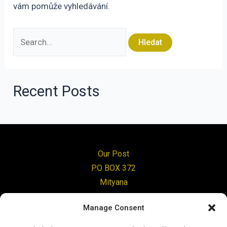
vám pomůže vyhledávání.
Vyhledat
pro:
Recent Posts
Our Post
P.O BOX 372
Mityana
Uganda
Manage Consent
Change Tomorrow